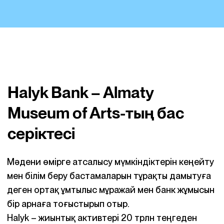
Halyk Bank – Almaty
Museum of Arts-тың бас
серіктесі
Мәдени өмірге атсалысу мүмкіндіктерін кеңейту
мен білім беру бастамаларын тұрақты дамытуға
деген ортақ ұмтылыс мұражай мен банк жұмысын
бір арнаға тоғыстырып отыр.
Halyk – жиынтық активтері 20 трлн теңгеден