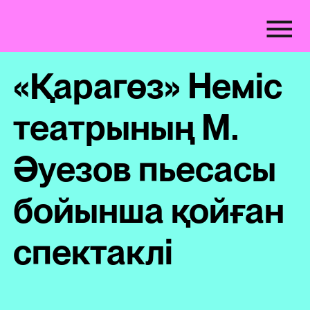
«Қарагөз» Неміс
театрының М.
Әуезов пьесасы
бойынша қойған
спектаклі