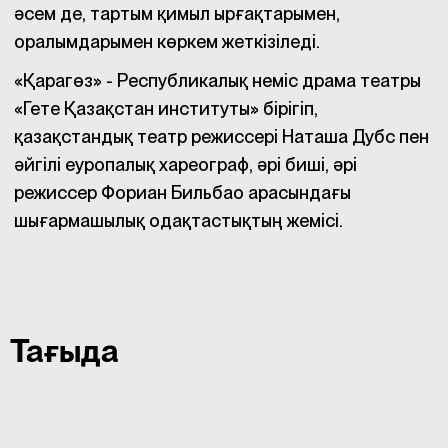
әсем де, тартым қимыл ырғақтарымен,
оралымдарымен көркем жеткізіледі.
«Қарагөз» - Республикалық неміс драма театры
«Гете Қазақстан институты» бірігіп,
қазақстандық театр режиссері Наташа Дубс пен
әйгілі еуропалық хареограф, әрі биші, әрі
режиссер Фориан Бильбао арасындағы
шығармашылық одақтастықтың жемісі.
Тағыда