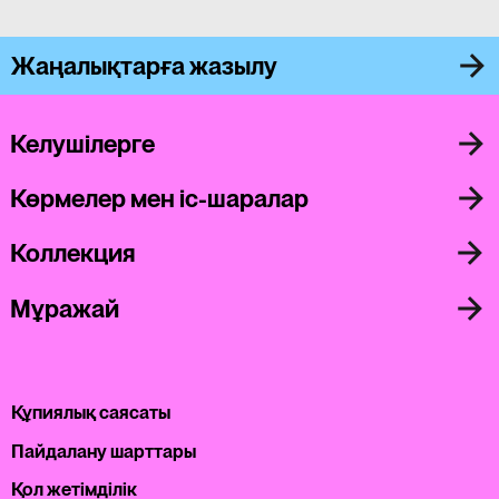
Жаңалықтарға жазылу
Келушілерге
Көрмелер мен іс-шаралар
Коллекция
Мұражай
Құпиялық саясаты
Пайдалану шарттары
Қол жетімділік