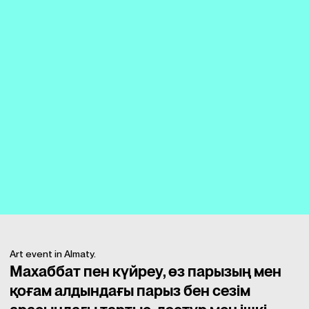
Art event in Almaty.
Махаббат пен күйреу, өз парызың мен
қоғам алдындағы парыз бен сезім