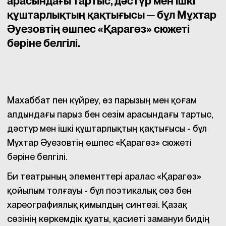
арасындағы тартыс, дәстүр мен ішкі
құштарлықтың қақтығысы ─ бұл Мұхтар
Әуезовтің өшпес «Қарагөз» сюжеті
бәріне белгілі.
Махаббат пен күйреу, өз парызың мен қоғам
алдындағы парыз бен сезім арасындағы тартыс,
дәстүр мен ішкі құштарлықтың қақтығысы - бұл
Мұхтар Әуезовтің өшпес «Қарагөз» сюжеті
бәріне белгілі.
Би театрының элементтері аралас «Қарагөз»
қойылым толғауы - бұл поэтикалық сөз бен
хареографиялық қимылдың синтезі. Қазақ
сөзінің көркемдік қуаты, қасиеті замануи бидің