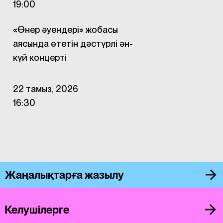
19:00
«Өнер әуендері» жобасы
аясында өтетін дәстүрлі ән-
күй концерті
22 тамыз, 2026
16:30
Жаңалықтарға жазылу
Келушілерге