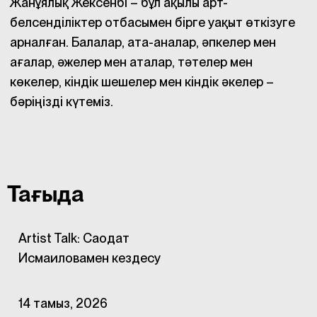
Жанұялық Жексенбі – бұл ақылы арт-
белсенділіктер отбасымен бірге уақыт өткізуге
арналған. Балалар, ата-аналар, әпкелер мен
ағалар, әжелер мен аталар, тәтелер мен
көкелер, кіндік шешелер мен кіндік әкелер –
бәріңізді күтеміз.
Тағыда
Artist Talk: Саодат
Исмаиловамен кездесу
14 тамыз, 2026