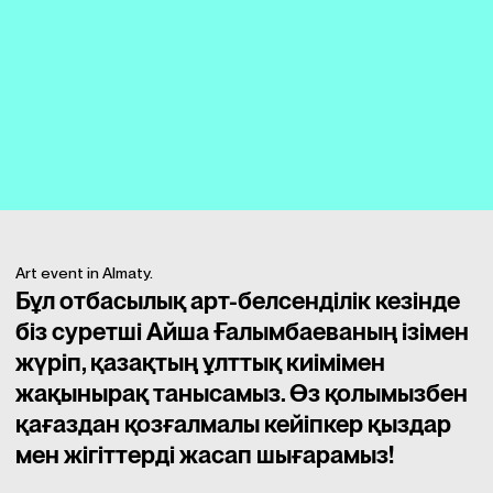
Art event in Almaty.
Бұл отбасылық арт-белсенділік кезінде
біз суретші Айша Ғалымбаеваның ізімен
жүріп, қазақтың ұлттық киімімен
жақынырақ танысамыз. Өз қолымызбен
қағаздан қозғалмалы кейіпкер қыздар
мен жігіттерді жасап шығарамыз!