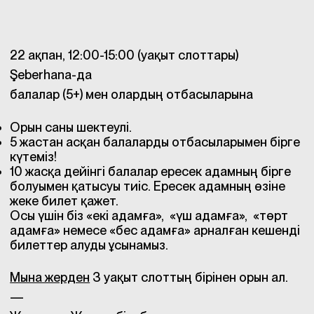
22 ақпан, 12:00-15:00 (уақыт слоттары)
Şeberhana-да
балалар (5+) мен олардың отбасыларына
Орын саны шектеулі.
5 жастан асқан балаларды отбасыларымен бірге
күтеміз!
10 жасқа дейінгі балалар ересек адамның бірге
болуымен қатысуы тиіс. Ересек адамның өзіне
жеке билет қажет.
Осы үшін біз «екі адамға», «үш адамға», «төрт
адамға» немесе «бес адамға» арналған кешенді
билеттер алуды ұсынамыз.
Мына жерден
3 уақыт слоттың бірінен орын ал.
—