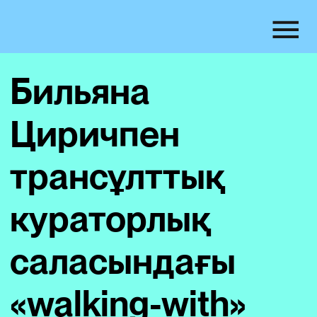
Бильяна
Циричпен
трансұлттық
кураторлық
саласындағы
«walking-with»