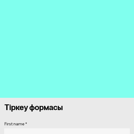
Тіркеу формасы
First name