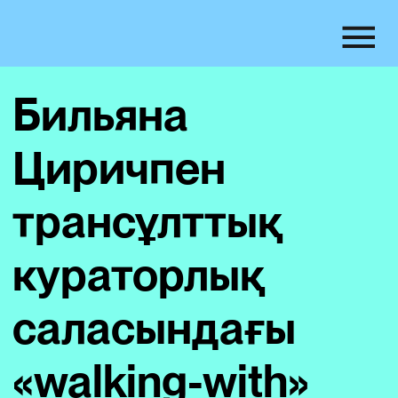
Бильяна
Циричпен
трансұлттық
кураторлық
саласындағы
«walking-with»