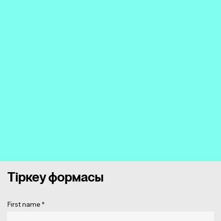
Тіркеу формасы
First name