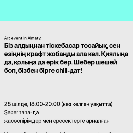
Art event in Almaty.
Біз алдыңнан тіскебасар тосайық, сен
өзіңнің крафт жобаңды ала кел. Қиялыңа
да, қолыңа да ерік бер. Шебер шешей
боп, бізбен бірге chill-дат!
28 шілде, 18:00-20:00 (кез келген уақытта)
Şeberhana-да
жасөспірімдер мен ересектерге арналған