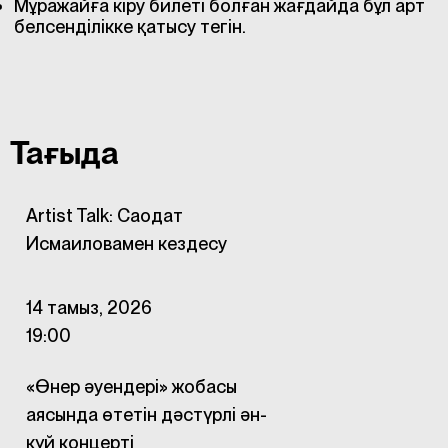
Мұражайға кіру билеті болған жағдайда бұл арт
белсенділікке қатысу тегін.
Тағыда
Artist Talk: Саодат
Исмаиловамен кездесу
14 тамыз, 2026
19:00
«Өнер әуендері» жобасы
аясында өтетін дәстүрлі ән-
күй концерті