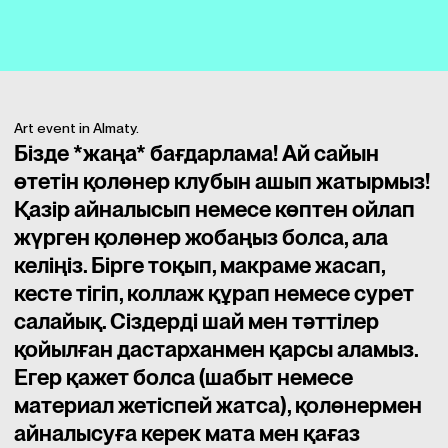
Art event in Almaty.
Бізде *жаңа* бағдарлама! Ай сайын
өтетін қолөнер клубын ашып жатырмыз!
Қазір айналысып немесе көптен ойлап
жүрген қолөнер жобаңыз болса, ала
келіңіз. Бірге тоқып, макраме жасап,
кесте тігіп, коллаж құрап немесе сурет
салайық. Сіздерді шай мен тәттілер
қойылған дастарханмен қарсы аламыз.
Егер қажет болса (шабыт немесе
материал жетіспей жатса), қолөнермен
айналысуға керек мата мен қағаз