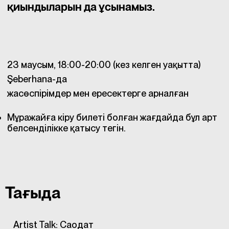
қиындыларын да ұсынамыз.
23 маусым, 18:00-20:00 (кез келген уақытта)
Şeberhana-да
жасөспірімдер мен ересектерге арналған
Мұражайға кіру билеті болған жағдайда бұл арт
белсенділікке қатысу тегін.
Тағыда
Artist Talk: Саодат