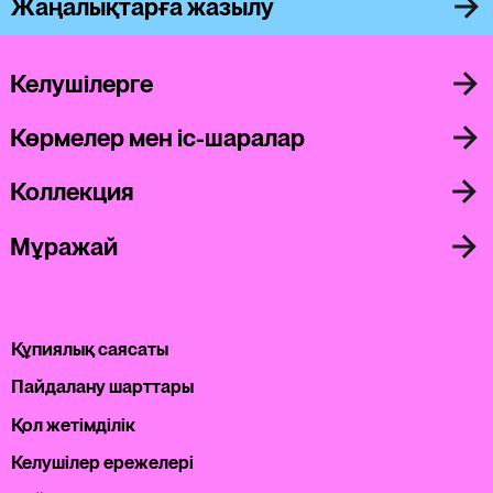
Жаңалықтарға жазылу
Келушілерге
Көрмелер мен іс-шаралар
Коллекция
Мұражай
Құпиялық саясаты
Пайдалану шарттары
Қол жетімділік
Келушілер ережелері