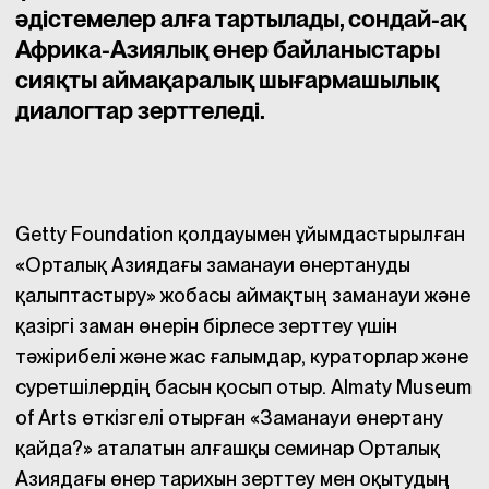
әдістемелер алға тартылады, сондай-ақ
Африка-Азиялық өнер байланыстары
сияқты аймақаралық шығармашылық
диалогтар зерттеледі.
Getty Foundation қолдауымен ұйымдастырылған
«Орталық Азиядағы заманауи өнертануды
қалыптастыру» жобасы аймақтың заманауи және
қазіргі заман өнерін бірлесе зерттеу үшін
тәжірибелі және жас ғалымдар, кураторлар және
суретшілердің басын қосып отыр. Almaty Museum
of Arts өткізгелі отырған «Заманауи өнертану
қайда?» аталатын алғашқы семинар Орталық
Азиядағы өнер тарихын зерттеу мен оқытудың