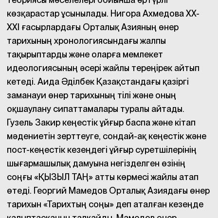
көзқарастар ұсынылады. Нигора Ахмедова XX-
XXI ғасырлардағы Орталық Азияның өнер
тарихының хронологиясындағы жалпы
тақырыптарды және оларға мемлекет
идеологиясының әсері жайлы тереңірек айтып
кетеді. Аида Әділбек Қазақстандағы қазіргі
заманауи өнер тарихының тілі және оның
оқшаулану сипаттамалары туралы айтады.
Гузель Закир кеңестік ұйғыр баспа және кітап
мәдениетін зерттеуге, сондай-ақ кеңестік және
пост-кеңестік кезеңдегі ұйғыр суретшілерінің
шығармашылық дамуына негізделген өзінің
соңғы «ҚЫЗЫЛ ТАҢ» атты көрмесі жайлы атап
өтеді. Георгий Мамедов Орталық Азиядағы өнер
тарихын «Тарихтың соңы» деп аталған кезеңде
қалыптасқанын талқайды. Мамедов өнер