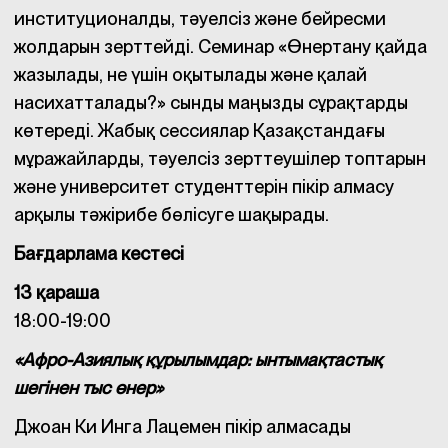
институционалды, тәуелсіз және бейресми
жолдарын зерттейді. Семинар «Өнертану қайда
жазылады, не үшін оқытылады және қалай
насихатталады?» сынды маңызды сұрақтарды
көтереді. Жабық сессиялар Қазақстандағы
мұражайларды, тәуелсіз зерттеушілер топтарын
және университет студенттерін пікір алмасу
арқылы тәжірибе бөлісуге шақырады.
Бағдарлама кестесі
13 қараша
18:00-19:00
«Афро-Азиялық құрылымдар: ынтымақтастық
шегінен тыс өнер»
Джоан Ки Инга Лацемен пікір алмасады