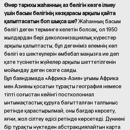
Өнер тарихы жаһанның аз бөлігін көзге ілмеу
үшін басым бөлігінің көзқарасы арқылы қайта
қалыптасатын боп шықса ше?
Жаһанның басым
бөлігі деген терминге келетін болсақ, ол 1950
жылдардан бері деколонизациялық күрестер
арқылы қалыптасты, бұл дегеніміз әлемнің көп
бөлігі өз шектеулерін әмбебап маңызға ие деп
қате түсінетін жүйелер арқылы шеттетілгенін
мойындау деген сөзге саяды.
Бұл баяндамада «Африка-Азия» ұғымы Африка
мен Азияны қосатын тұрақты география немесе
тіпті соғыстан кейінгі постколониал
ынтымақтастық құруға бағытталған талпыныс
ретінде қарастырылмай, оны бағдар көрсету,
яғни, жол сілтеу әдісі ретінде көрсетеді. Дүниені
бір тұрақты нүктеден абстракциялайтын карта