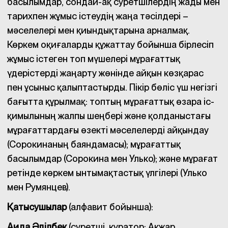
басылымдар, сондай-ақ суретшілердің жады мен
тарихпен жұмыс істеудің жаңа тәсілдері –
мәселелері мен қиындықтарына арналмақ.
Көркем оқиғаларды құжаттау бойынша бірлесіп
жұмыс істеген топ мүшелері мұрағаттық
үдерістерді жаңарту жөнінде айқын көзқарас
пен ұсыныс қалыптастырды. Пікір бөліс үш негізгі
бағытта құрылмақ: топтың мұрағаттық өзара іс-
қимылының жалпы шеңбері және қолданыстағы
мұрағаттардағы өзекті мәселелерді айқындау
(Сорокинаның баяндамасы); мұрағаттық
басылымдар (Сорокина мен Улько); және мұрағат
ретінде көркем ынтымақтастық үлгілері (Улько
мен Румянцев).
Қатысушылар
(алфавит бойынша):
Аида Әділбек
(суретші, куратор; Ақжар,