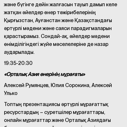
және бүгінге дейін жалғасын тауып дамып келе
жатқан әйелдер өнер тәжірибелерінің
Қырғызстан, Ауғанстан және Қазақстандағы
әртүрлі мәдени және саяси парадигмаларын
қарастырамыз. Сондай-ақ, әйелдер мәдени
өнімділігіндегі жүйе мәселелеріне де назар
аударылады.
19:35-20:30
«Орталық Азия өнерінің мұрағаты»
Алексей Румянцев, Юлия Сорокина, Алексей
Улько
Топтың презентациясы әртүрлі мұрағаттық
ресурстардың – суретшілер мұрағаттары,
онлайн мұрағаттар және Орталық Азиядағы