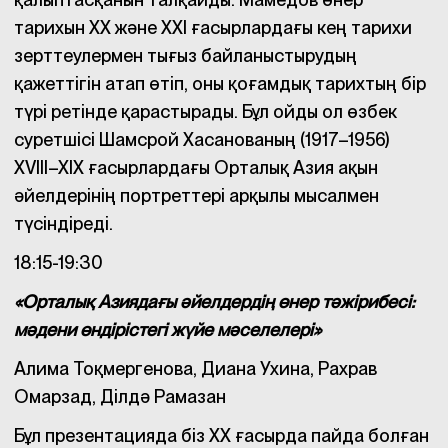
тарихын ХХ және ХХІ ғасырлардағы кең тарихи
зерттеулермен тығыз байланыстырудың
қажеттігін атап өтіп, оны қоғамдық тарихтың бір
түрі ретінде қарастырады. Бұл ойды ол өзбек
суретшісі Шамсрой Хасанованың (1917–1956)
XVIII–XIX ғасырлардағы Орталық Азия ақын
әйелдерінің портреттері арқылы мысалмен
түсіндіреді.
18:15-19:30
«Орталық Азиядағы әйелдердің өнер тәжірибесі:
мәдени өндірістегі жүйе мәселелері»
Алима Тоқмергенова, Диана Ухина, Рахрав
Омарзад, Ділдә Рамазан
Бұл презентацияда біз XX ғасырда пайда болған