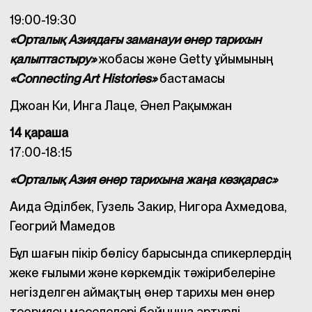
19:00-19:30
«Орталық Азиядағы заманауи өнер тарихын
қалыптастыру»
жобасы және Getty ұйымының
«Connecting Art Histories»
бастамасы
Джоан Ки, Инга Лаце, Әнел Рақымжан
14 қараша
17:00-18:15
«Орталық Азия өнер тарихына жаңа көзқарас»
Аида Әділбек, Гузель Закир, Нигора Ахмедова,
Геогрий Мамедов
Бұл шағын пікір бөлісу барысында спикерлердің
жеке ғылыми және көркемдік тәжірибелеріне
негізделген аймақтың өнер тарихы мен өнер
теориясы мәселелері бойынша әртүрлі