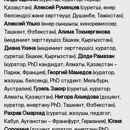
Қазақстан),
Алексей Румянцев
(суретші, өнер
белсендісі және зерттеуші; Душанбе, Тәжікстан),
Алексей Улько
(өнер сыншысы, кинорежиссер;
Ташкент, Өзбекстан),
Алима Токмергенова
(мәдениет зерттеушісі; Бішкек, Қырғызстан),
Диана Ухина
(мәдениет зерттеушісі, куратор,
суретші; Бішкек, Қырғызстан),
Ділдә Рамазан
(куратор, PhD кандидат; Алматы, Қазақстан –
Париж, Франция),
Георгий Мамедов
(куратор,
жазушы, белсенді, PhD студент; Мельбурн,
Аустралия),
Гузель Закир
(суретші, куратор;
Алматы, Қазақстан),
Нигора Ахмедова
(доцент,
куратор, өнертану PhD; Ташкент, Өзбекстан),
Рахрав Омарзад
(суретші, жазушы, педагог;
Кабул, Ауғанстан – Франкфурт, Германия),
Юлия
Сорокина
(доцент, куратор, өнертану PhD;