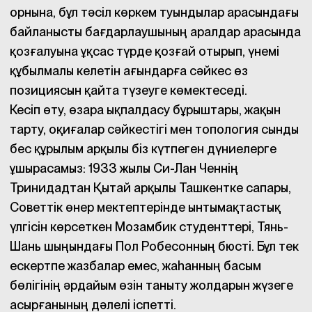
орнына, бұл тәсіл көркем туындылар арасындағы
байланысты бағдарлаушының аралдар арасында
қозғалуына ұқсас түрде қозғай отырып, үнемі
құбылмалы келетін ағындарға сәйкес өз
позициясын қайта түзеуге көмектеседі.
Кесіп өту, өзара ықпалдасу бұрыштары, жақын
тарту, оқиғалар сәйкестігі мен топология сынды
бес құрылым арқылы біз күтпеген дүниелерге
ұшырасамыз: 1933 жылы Си-Лан Ченнің
Тринидадтан Қытай арқылы Ташкентке сапары,
Советтік өнер мектептерінде ынтымақтастық
үлгісін көрсеткен Мозамбик студенттері, Тянь-
Шань шыңындағы Пол Робесонның бюсті. Бұл тек
ескертпе жазбалар емес, жаһанның басым
бөлігінің әрдайым өзін таныту жолдарын жүзеге
асырғанының дәлелі іспетті.