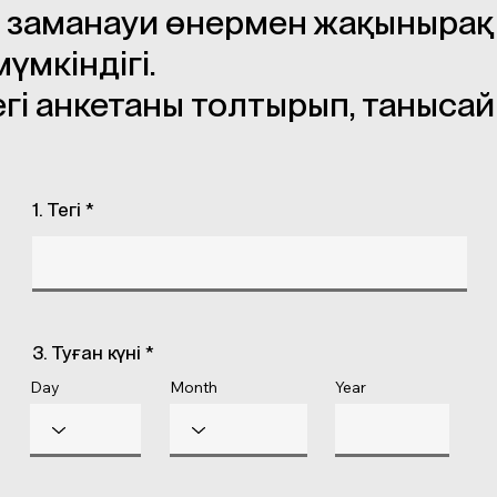
ң, заманауи өнермен жақыныра
үмкіндігі.
егі анкетаны толтырып, танысай
1. Тегі *
3. Туған күні *
Day
Month
Year