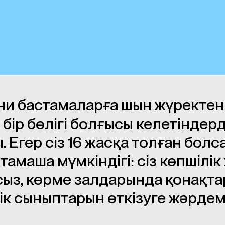
ени бастамаларға шын жүректе
бір бөлігі болғысы келетіндер
Егер сіз 16 жасқа толған болса
тамаша мүмкіндігі: сіз көпшілік 
ыз, көрме залдарында қонақтар
к сыныптарын өткізуге жәрдемде