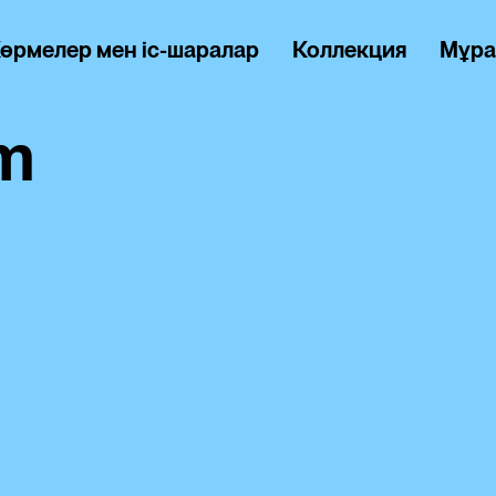
өрмелер мен іс-шаралар
Коллекция
Мұра
m