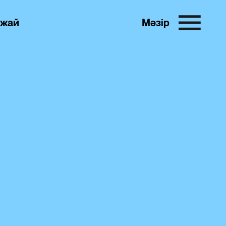
жай
Мәзір