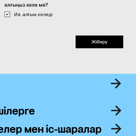
алғыңыз келе ме?
Иә, алғым келеді
Жіберу
шілерге
лер мен іс-шаралар