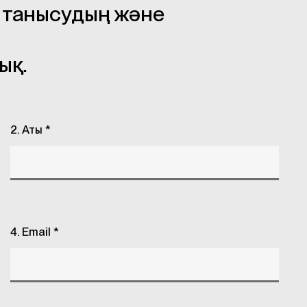
қ танысудың және
ық.
2. Аты *
4. Email *