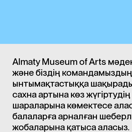
Almaty Museum of Arts мәд
және біздің командамыздың 
ынтымақтастыққа шақырады. 
сахна артына көз жүгіртудің 
шараларына көмектесе алас
балаларға арналған шеберлі
жобаларына қатыса аласыз.