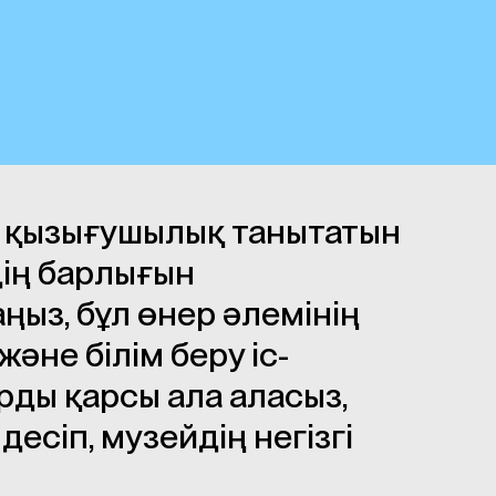
н қызығушылық танытатын
дің барлығын
ңыз, бұл өнер әлемінің
және білім беру іс-
ды қарсы ала аласыз,
сіп, музейдің негізгі