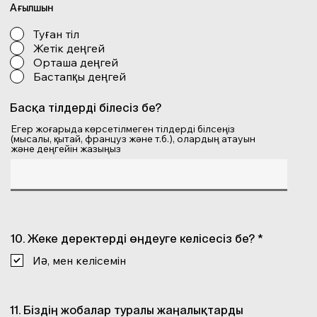
Ағылшын
Туған тіл
Жетік деңгей
Орташа деңгей
Бастапқы деңгей
Басқа тілдерді білесіз бе?
Егер жоғарыда көрсетілмеген тілдерді білсеңіз
(мысалы, қытай, француз және т.б.), олардың атауын
және деңгейін жазыңыз
10. Жеке деректерді өңдеуге келісесіз бе? *
Иә, мен келісемін
11. Біздің жобалар туралы жаңалықтарды