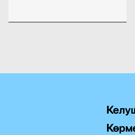
Келу
Көрме