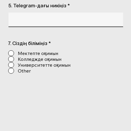
5. Telegram-дағы никіңіз *
7. Сіздің біліміңіз *
Мектепте оқимын
Колледжде оқимын
Университетте оқимын
Other