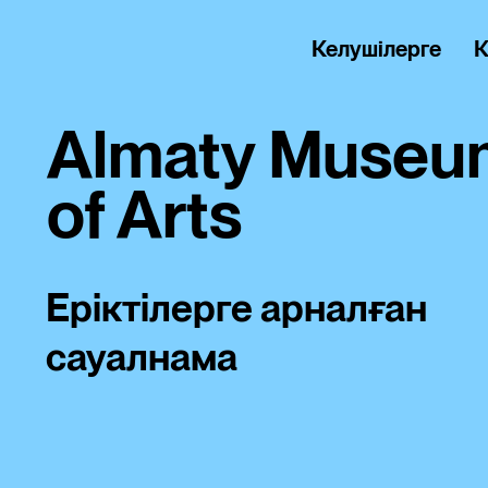
Келушілерге
К
Almaty Museu
of Arts
Еріктілерге арналған
сауалнама