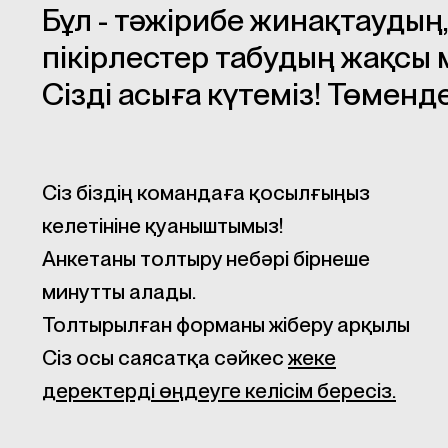
Бұл - тәжірибе жинақтауды
пікірлестер табудың жақсы м
Сізді асыға күтеміз! Төменд
Сіз біздің командаға қосылғыңыз
келетініне қуаныштымыз!
Анкетаны толтыру небәрі бірнеше
минутты алады.
Толтырылған форманы жіберу арқылы
Сіз осы саясатқа сәйкес
жеке
деректерді өңдеуге келісім бересіз.