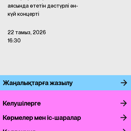
аясында өтетін дәстүрлі ән-
күй концерті
22 тамыз, 2026
16:30
Жаңалықтарға жазылу
Келушілерге
Көрмелер мен іс-шаралар