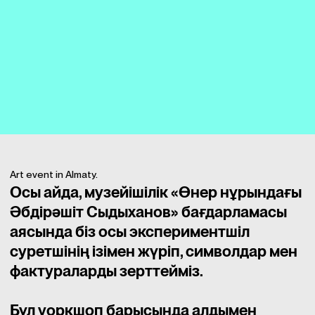
Art event in Almaty.
Осы айда, музейішілік «Өнер нұрындағы
Әбдірәшіт Сыдыханов» бағдарламасы
аясында біз осы экспериментшіл
суретшінің ізімен жүріп, символдар мен
фактураларды зерттейміз.
Бұл уоркшоп барысында алдымен