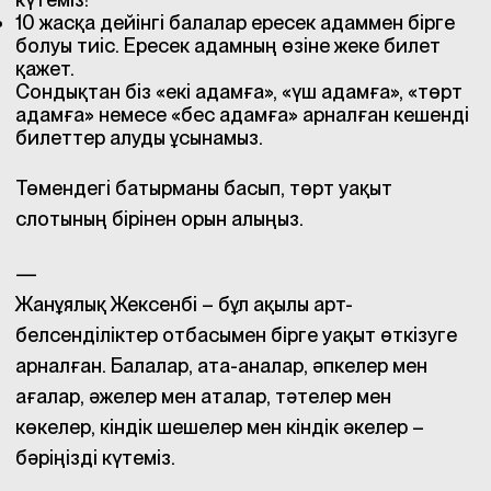
10 жасқа дейінгі балалар ересек адаммен бірге
болуы тиіс. Ересек адамның өзіне жеке билет
қажет.
Сондықтан біз «екі адамға», «үш адамға», «төрт
адамға» немесе «бес адамға» арналған кешенді
билеттер алуды ұсынамыз.
Төмендегі батырманы басып, төрт уақыт
слотының бірінен орын алыңыз.
—
Жанұялық Жексенбі – бұл ақылы арт-
белсенділіктер отбасымен бірге уақыт өткізуге
арналған. Балалар, ата-аналар, әпкелер мен
ағалар, әжелер мен аталар, тәтелер мен
көкелер, кіндік шешелер мен кіндік әкелер –
бәріңізді күтеміз.