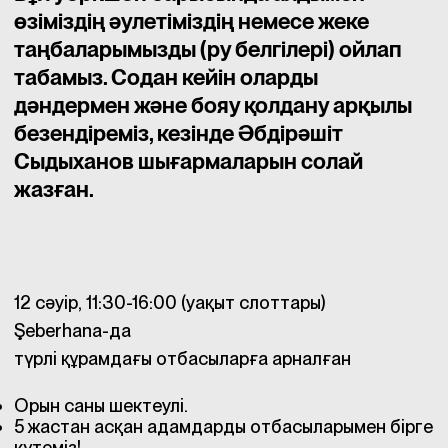
өзіміздің әулетіміздің немесе жеке
таңбаларымызды (ру белгілері) ойлап
табамыз. Содан кейін оларды
дәндермен және бояу қолдану арқылы
безендіреміз, кезінде Әбдірәшіт
Сыдыханов шығармаларын солай
жазған.
12 сәуір, 11:30-16:00 (уақыт слоттары)
Şeberhana-да
түрлі құрамдағы отбасыларға арналған
Орын саны шектеулі.
5 жастан асқан адамдарды отбасыларымен бірге
күтеміз!