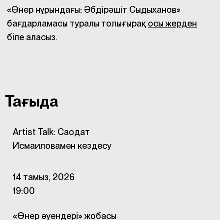
«Өнер нұрындағы: Әбдірәшіт Сыдыханов»
бағдарламасы туралы толығырақ
осы жерден
біле аласыз.
Тағыда
Artist Talk: Саодат
Исмаиловамен кездесу
14 тамыз, 2026
19:00
«Өнер әуендері» жобасы