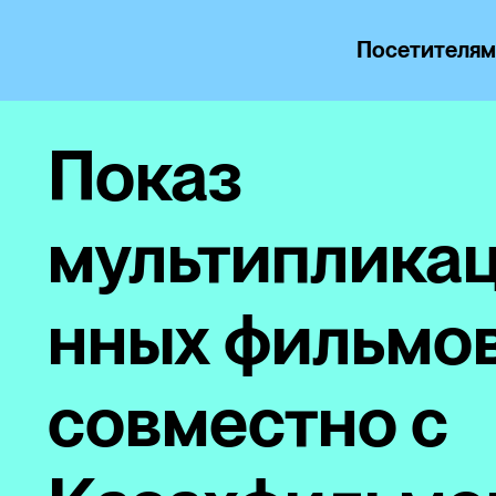
Посетителя
Показ
мультиплика
нных фильмо
совместно с