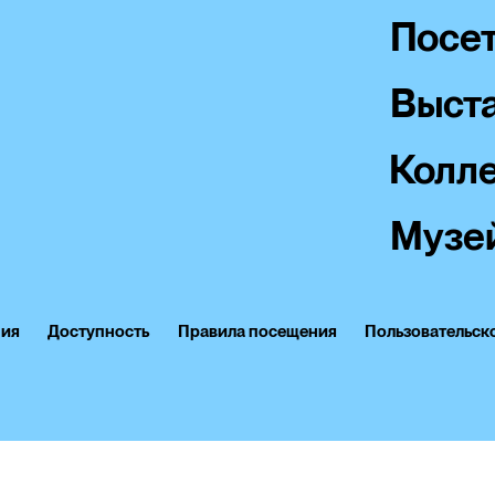
Посе
Выста
Колл
Музе
ния
Доступность
Правила посещения
Пользовательск