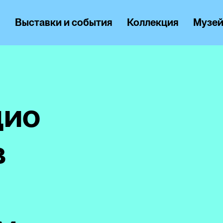
м
Выставки и события
Коллекция
Музе
цио
в