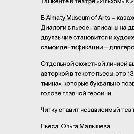
Ташкенте в театре «Ильхом» в 2
В Almaty Museum of Arts – каза
Диалоги в пьесе написаны на дв
двуязычие становится и худож
самоидентификации – для герои
Отдельной сюжетной линией вы
авторкой в тексте пьесы: это 1
тмина», которые буквально поз
голове главной героини.
Читку ставит независимый теат
Пьеса: Ольга Малышева