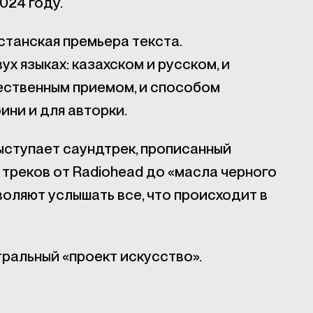
024 году.
хстанская премьера текста.
ух языках: казахском и русском, и
ественным приемом, и способом
ни и для авторки.
ступает саундтрек, прописанный
3 треков от Radiohead до «масла черного
воляют услышать все, что происходит в
ральный «проект искусство».