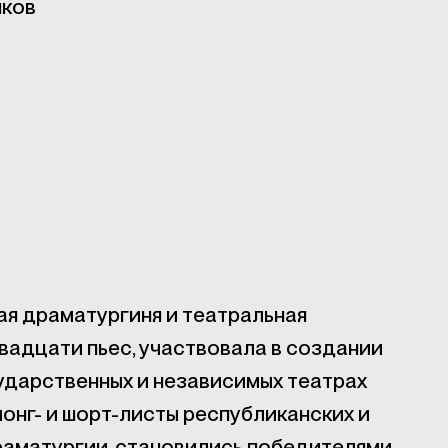
яков
ая драматургиня и театральная
вадцати пьес, участвовала в создании
сударственных и независимых театрах
лонг- и шорт-листы республиканских и
аматургии, становились победителями