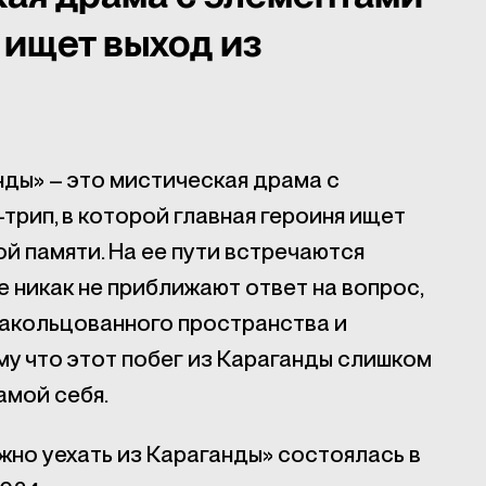
 ищет выход из
нды» – это мистическая драма с
трип, в которой главная героиня ищет
й памяти. На ее пути встречаются
 никак не приближают ответ на вопрос,
закольцованного пространства и
му что этот побег из Караганды слишком
амой себя.
жно уехать из Караганды» состоялась в