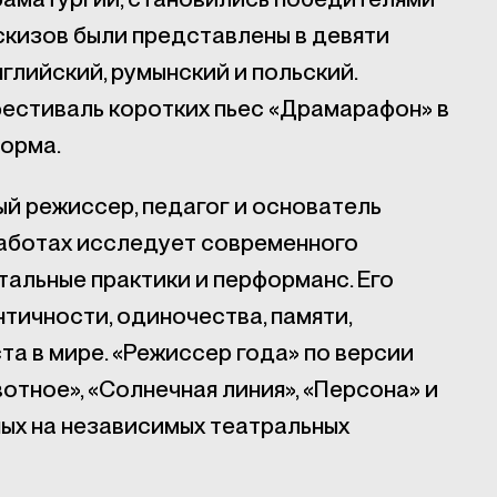
эскизов были представлены в девяти
глийский, румынский и польский.
естиваль коротких пьес «Драмарафон» в
орма.
й режиссер, педагог и основатель
 работах исследует современного
тальные практики и перформанс. Его
нтичности, одиночества, памяти,
та в мире. «Режиссер года» по версии
вотное», «Солнечная линия», «Персона» и
ных на независимых театральных