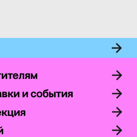
тителям
вки и события
екция
й