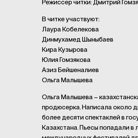
Режиссер читки: Дмитрий Гомз
В читке участвуют:
Лаура Кобелекова
Динмухамед Шыныбаев
Кира Кузырова
Юлия Гомзякова
Азиз Бейшеналиев
Ольга Малышева
Ольга Малышева – казахстанск
продюсерка. Написала около д
более десяти спектаклей в го
Казахстана. Пьесы попадали в 
международных фестивалей др