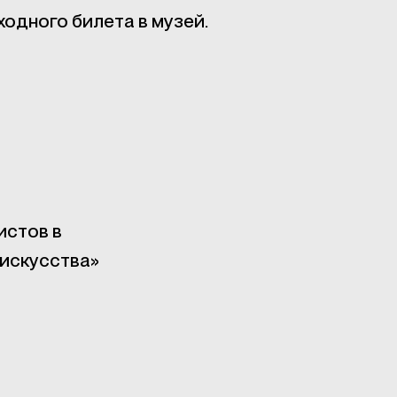
ходного билета в музей.
истов в
 искусства»