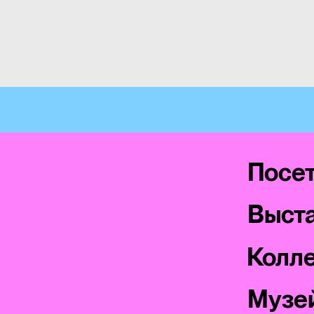
Посе
Выста
Колл
Музе