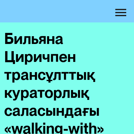
Бильяна
Циричпен
трансұлттық
кураторлық
саласындағы
«walking-with»