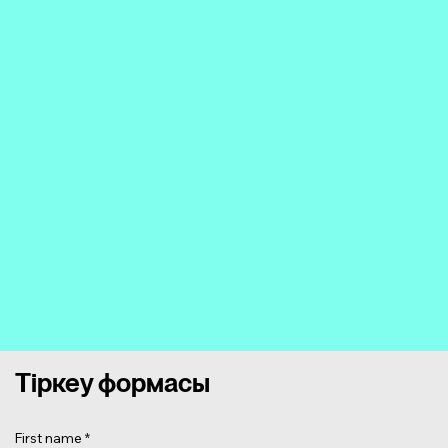
Тіркеу формасы
First name