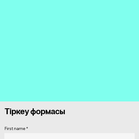
Тіркеу формасы
First name