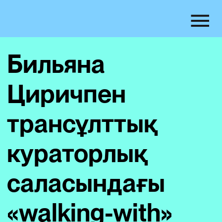
Бильяна
Циричпен
трансұлттық
кураторлық
саласындағы
«walking-with»