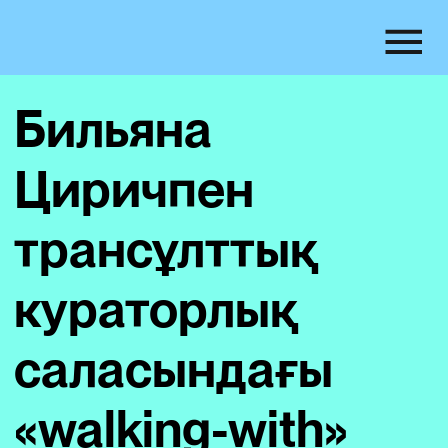
Бильяна
Циричпен
трансұлттық
кураторлық
саласындағы
«walking-with»