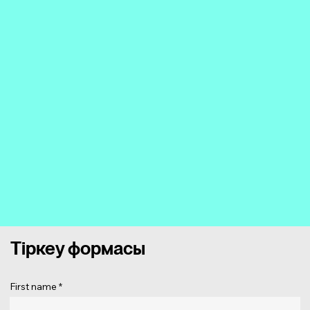
Тіркеу формасы
First name