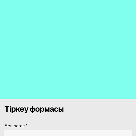
Тіркеу формасы
First name